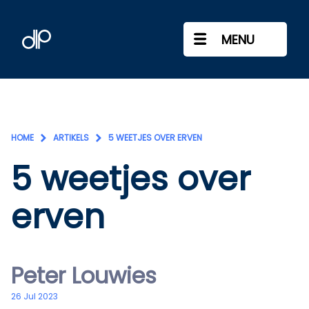
MENU
HOME
ARTIKELS
5 WEETJES OVER ERVEN
5 weetjes over
erven
Peter Louwies
26 Jul 2023