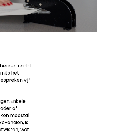
ebeuren nadat
 mits het
espreken vijf
agen.Enkele
vader of
jken meestal
Bovendien, is
twisten, wat