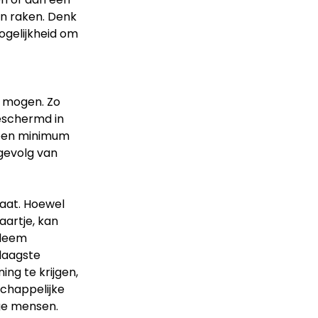
n raken. Denk
ogelijkheid om
t mogen. Zo
beschermd in
 een minimum
 gevolg van
laat. Hoewel
aartje, kan
bleem
laagste
ing te krijgen,
chappelijke
ge mensen.