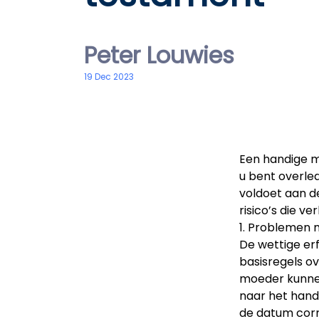
Peter Louwies
19 Dec 2023
Een handige m
u bent overled
voldoet aan de
risico’s die 
1. Problemen 
De wettige er
basisregels ov
moeder kunnen
naar het hands
de datum corr