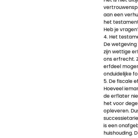
vertrouwenspe
aan een verhu
het testament 
Heb je vragen
4. Het testame
De wetgeving 
zijn wettige 
ons erfrecht.
erfdeel mogen
onduidelijke f
5. De fiscale
Hoeveel ieman
de erflater ni
het voor dege
opleveren. Du
successietarie
is een onafge
huishouding. 