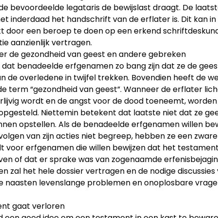
de bevoordeelde legataris de bewijslast draagt. De laats
et inderdaad het handschrift van de erflater is. Dit kan in 
t door een beroep te doen op een erkend schriftdeskundi
ie aanzienlijk vertragen.
over de gezondheid van geest en andere gebreken
k dat benadeelde erfgenamen zo bang zijn dat ze de geest
n de overledene in twijfel trekken. Bovendien heeft de w
 de term “gezondheid van geest”. Wanneer de erflater lich
lijvig wordt en de angst voor de dood toeneemt, worden
pgesteld. Niettemin betekent dat laatste niet dat ze ge
nen opstellen. Als de benadeelde erfgenamen willen bew
volgen van zijn acties niet begreep, hebben ze een zware 
dt voor erfgenamen die willen bewijzen dat het testamen
en of dat er sprake was van zogenaamde erfenisbejagin
en zal het hele dossier vertragen en de nodige discussies
de naasten levenslange problemen en onoplosbare vrag
ent gaat verloren
tijd een goed idee om een testament in een kast te bewar