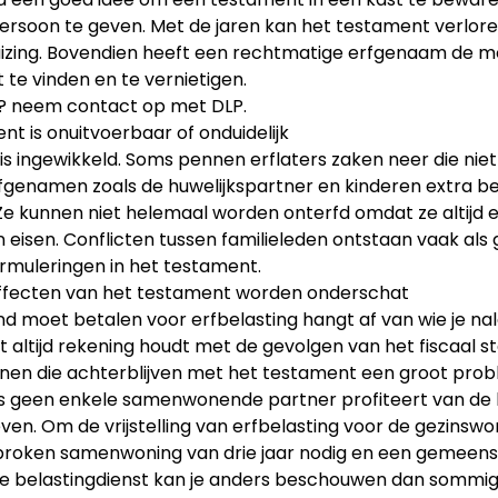
rsoon te geven. Met de jaren kan het testament verlore
izing. Bovendien heeft een rechtmatige erfgenaam de m
te vinden en te vernietigen.
? neem contact op met DLP.
nt is onuitvoerbaar of onduidelijk
is ingewikkeld. Soms pennen erflaters zaken neer die nie
erfgenamen zoals de huwelijkspartner en kinderen extra 
 Ze kunnen niet helemaal worden onterfd omdat ze altijd
 eisen. Conflicten tussen familieleden ontstaan vaak als
ormuleringen in het testament.
 effecten van het testament worden onderschat
d moet betalen voor erfbelasting hangt af van wie je na
et altijd rekening houdt met de gevolgen van het fiscaal st
nen die achterblijven met het testament een groot pro
s geen enkele samenwonende partner profiteert van de 
ven. Om de vrijstelling van erfbelasting voor de gezinswon
broken samenwoning van drie jaar nodig en een gemeens
De belastingdienst kan je anders beschouwen dan sommi