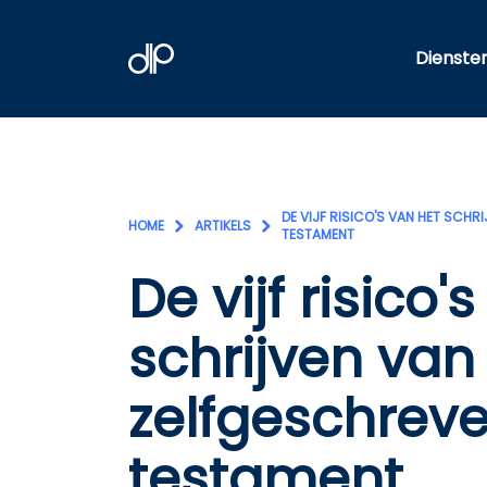
Dienste
DE VIJF RISICO'S VAN HET SCHR
HOME
ARTIKELS
TESTAMENT
De vijf risico'
schrijven van
zelfgeschrev
testament