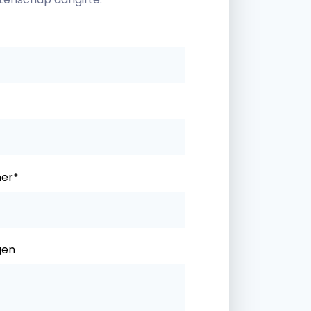
er*
gen