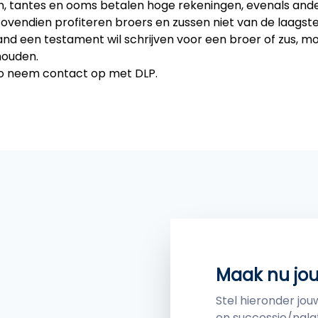
en, tantes en ooms betalen hoge rekeningen, evenals and
Bovendien profiteren broers en zussen niet van de laagste 
 een testament wil schrijven voor een broer of zus, moet
houden.
o neem contact op met DLP.
Maak nu jo
Stel hieronder jo
en successie/nala