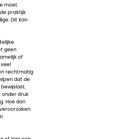
te moet
de praktijk
ge. Dit kan
elijke
et geen
amelijk of
 veel
en rechtmatig
ijzen dat de
bewijslast.
t onder druk
g. Hoe dan
 veroorzaken.
en
en of aan een