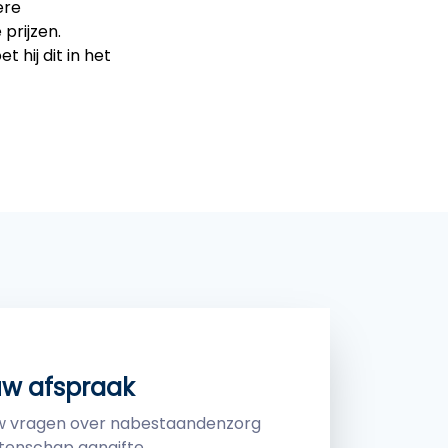
ere
prijzen.
 hij dit in het
uw afspraak
uw vragen over nabestaandenzorg
tenschap aangifte.