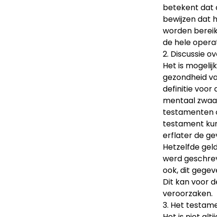
betekent dat 
bewijzen dat h
worden bereik
de hele operat
2. Discussie 
Het is mogelij
gezondheid va
definitie voor
mentaal zwaar
testamenten o
testament kun
erflater de ge
Hetzelfde gel
werd geschrev
ook, dit gegev
Dit kan voor 
veroorzaken.
3. Het testam
Het is niet al