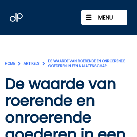
MENU
DE WAARDE VAN ROERENDE EN ONROERENDE
HOME
ARTIKELS
GOEDEREN IN EEN NALATENSCHAP
De waarde van
roerende en
onroerende
goederen in een