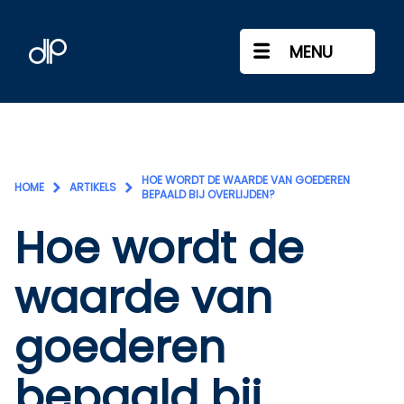
MENU
HOE WORDT DE WAARDE VAN GOEDEREN
HOME
ARTIKELS
BEPAALD BIJ OVERLIJDEN?
Hoe wordt de
waarde van
goederen
bepaald bij