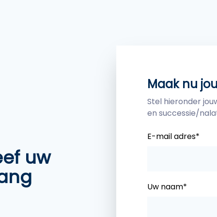
Maak nu jo
Stel hieronder jo
en successie/nala
E-mail adres*
eef uw
vang
Uw naam*