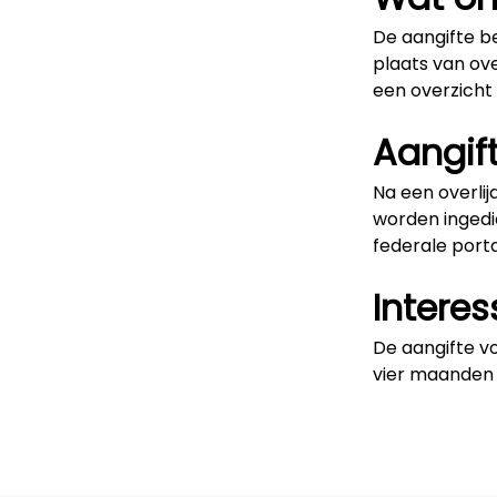
De aangifte b
plaats van ove
een overzicht
Aangif
Na een overlij
worden ingedie
federale porta
Intere
De aangifte vo
vier maanden 