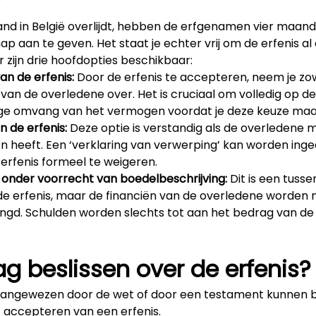
?
d in België overlijdt, hebben de erfgenamen vier maand
p aan te geven. Het staat je echter vrij om de erfenis al 
 zijn drie hoofdopties beschikbaar:
an de erfenis:
Door de erfenis te accepteren, neem je zow
 van de overledene over. Het is cruciaal om volledig op de
ige omvang van het vermogen voordat je deze keuze maa
n de erfenis:
Deze optie is verstandig als de overledene 
n heeft. Een ‘verklaring van verwerping’ kan worden inge
erfenis formeel te weigeren.
onder voorrecht van boedelbeschrijving:
Dit is een tusse
de erfenis, maar de financiën van de overledene worden n
ngd. Schulden worden slechts tot aan het bedrag van d
g beslissen over de erfenis?
angewezen door de wet of door een testament kunnen b
t accepteren van een erfenis.