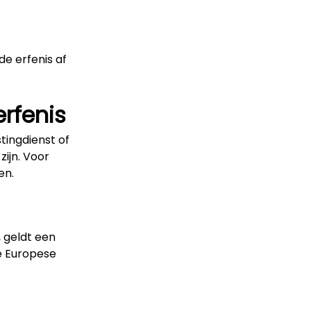
e erfenis af
rfenis
tingdienst of
zijn. Voor
en.
 geldt een
e Europese