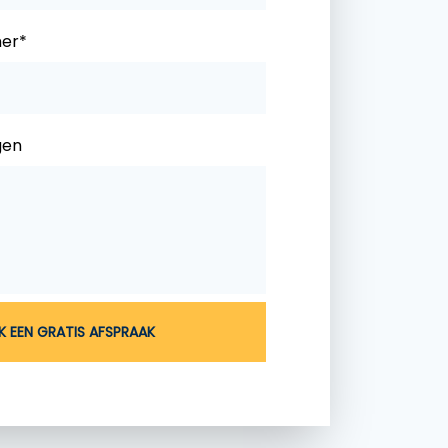
er*
gen
 EEN GRATIS AFSPRAAK