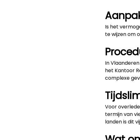
Aanpak 
Is het vermog
te wijzen om 
Proced
In Vlaanderen
het Kantoor Re
complexe geval
Tijdsli
Voor overlede
termijn van v
landen is dit
Wat om