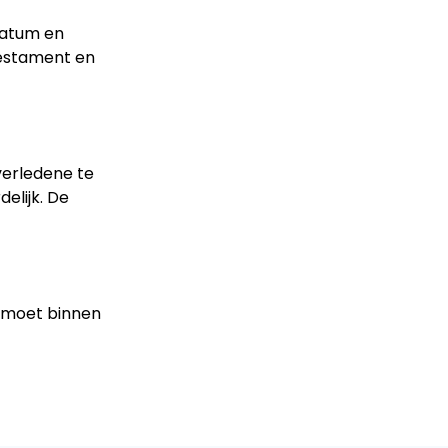
datum en
testament en
verledene te
elijk. De
, moet binnen