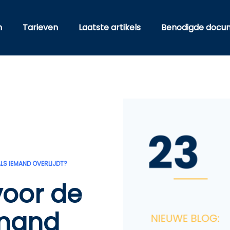
n
Tarieven
Laatste artikels
Benodigde docum
ALS IEMAND OVERLIJDT?
voor de
emand