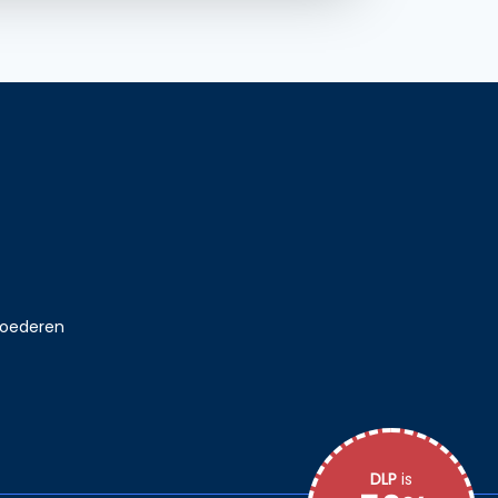
goederen
DLP
is