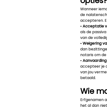
opties
Wanneer ieman
de nalatenscha
accepteren. Er
Acceptatie v
als de passiva
van de volled
Weigering va
dan bezittinge
notaris om de 
Aanvaarding 
accepteer je 
van jou verme
betaald.
Wie ma
Erfgenamen a
het al dan nie